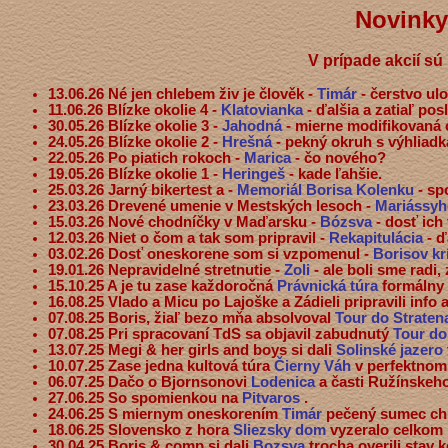
Novinky 
V prípade akcií s
13.06.26 Né jen chlebem živ je člověk -
Timár
- čerstvo ul
11.06.26 Blízke okolie 4 -
Klatovianka
- ďalšia a zatiaľ pos
30.05.26 Blízke okolie 3 -
Jahodná
- mierne modifikovaná 
24.05.26 Blízke okolie 2 -
Hrešná
- pekný okruh s výhliadk
22.05.26 Po piatich rokoch -
Marica
- čo nového?
19.05.26 Blízke okolie 1 -
Heringeš
- kade ľahšie.
25.03.26 Jarný bikertest a -
Memoriál Borisa Kolenku
- sp
23.03.26 Drevené umenie v Mestských lesoch -
Mariássyh
15.03.26 Nové chodníčky v Maďarsku -
Bózsva
- dosť ich
12.03.26 Niet o čom a tak som pripravil -
Rekapitulácia
- 
03.02.26 Dosť oneskorene som si vzpomenul -
Borisov kr
19.01.26 Nepravidelné stretnutie -
Zoli
- ale boli sme radi,
15.10.25 A je tu zase každoročná
Právnická túra
formálny 
16.08.25 Vlado a Micu po Lajoške a Zádieli pripravili info 
07.08.25 Boris, žiaľ bezo mňa absolvoval
Tour do Strate
07.08.25 Pri spracovaní TdS sa objavil zabudnutý
Tour do
13.07.25 Megi & her girls and boys si dali
Solinské jazero
10.07.25 Zase jedna kultová túra
Čierny Váh
v perfektnom
06.07.25 Dačo o Bjornsonovi
Lodenica
a časti Ružínskeh
27.06.25 So spomienkou na
Pitvaros
.
24.06.25 S miernym oneskorením
Timár
pečený sumec chu
18.06.25 Slovensko z hora
Sliezsky dom
vyzeralo celkom
30.04.25 Boris & comp si dali
Bozsva
trocha overili stav 