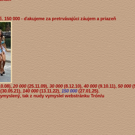
č. 150 000 - ďakujeme za pretrvávajúci záujem a priazeň
10.08),
20 000
(25.11.09),
30 000
(8.12.10),
40 000
(9.10.11),
50 000
(
(30.05.21),
140 000
(13.11.22),
150 000
(27.01.25).
vymyslený, tak z nudy vymyslel webstránku Trón/u