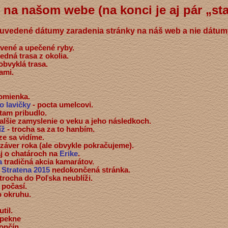
na našom webe (na konci je aj pár „sta
ú uvedené dátumy zaradenia stránky na náš web a nie dátum
ovené a upečené ryby.
ledná trasa z okolia.
obvyklá trasa.
ami.
omienka.
o lavičky
- pocta umelcovi.
 tam pribudlo.
ďalšie zamyslenie o veku a jeho následkoch.
íž
- trocha sa za to hanbím.
 ze sa vidíme.
záver roka (ale obvykle pokračujeme).
aj o chatároch na
Erike
.
na
tradičná akcia kamarátov.
 Stratena 2015
nedokončená stránka.
trocha do Poľska neublíži.
 počasí.
o okruhu.
til.
 pekne
končín