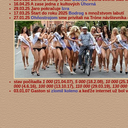
16.04.25 A zase jedna z kultových
Úhorná
29.03.25 Jaro pokračuje
Izra
17.03.25 Štart do roku 2025
Bodrog
s množstvom labutí
27.01.25
Ohňostrojom
sme privítali na Tróne návštevníka 
stav počítadla
1 000
(21.04.07),
5 000
(18.2.08),
10 000
(25.
000
(4.6.16),
100 000
(13.10.17),
110 000
(29.03.19),
130 000
03.01.07 Gaston si
zlomil koleno
a keďže internet už bol 