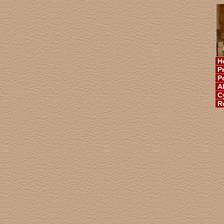
H
Pr
Po
Ak
Cy
Re